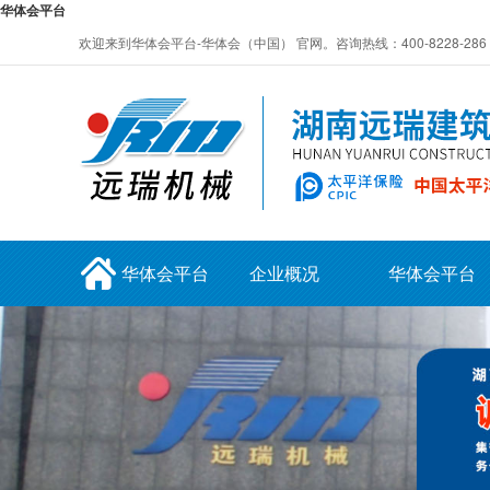
华体会平台
欢迎来到华体会平台-华体会（中国） 官网。咨询热线：400-8228-286
华体会平台
企业概况
华体会平台