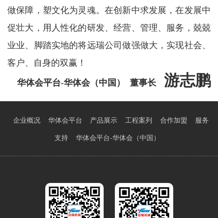
做保障，塑文化为灵魂。在创新中求发展，在发展中
促壮大，用人性化的研发、经营、管理、服务，兢兢
业业、脚踏实地的将远瑞公司做强做大，实现社会、
客户、自身的双赢！
游志鹏
华体会平台-华体会（中国）
董事长
企业概况
华体会平台
产品展示
工程案列
合作加盟
服务
支持
华体会平台-华体会（中国）