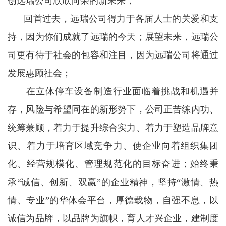
创远瑞公司欣欣向荣的新未来；
回首过去，远瑞公司得力于各届人士的关爱和支
持，因为你们成就了远瑞的今天；展望未来，远瑞公
司更有待于社会的包容和注目，因为远瑞公司将通过
发展惠顾社会；
在立体停车设备制造行业面临着挑战和机遇并
存，风险与希望同在的新形势下，公司正苦练内功、
统筹兼顾，着力于提升综合实力、着力于塑造品牌意
识、着力于培育区域竞争力、使企业向着组织集团
化、经营规模化、管理规范化的目标奋进；始终秉
承“诚信、创新、双赢”的企业精神，坚持“激情、热
情、专业”的华体会平台，厚德载物，自强不息，以
诚信为品牌，以品牌为旗帜，育人才兴企业，建制度