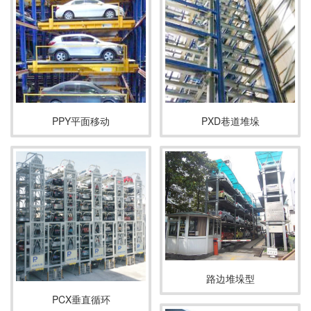
PPY平面移动
PXD巷道堆垛
路边堆垛型
PCX垂直循环