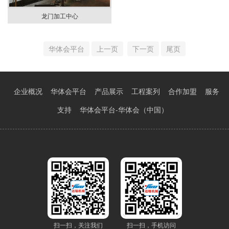
龙门加工中心
华体会平台
上一页
下一页
尾页
企业概况
华体会平台
产品展示
工程案列
合作加盟
服务
支持
华体会平台-华体会（中国）
扫一扫，关注我们
扫一扫，手机访问