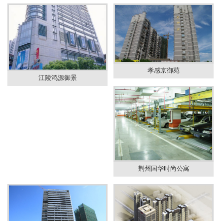
孝感京御苑
江陵鸿源御景
荆州国华时尚公寓